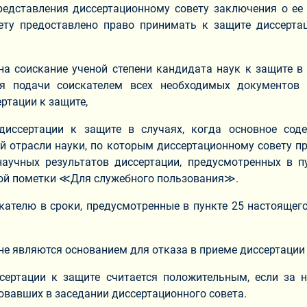
редставления диссертационному совету заключения о ее
ету предоставлено право принимать к защите диссертац
а соискание ученой степени кандидата наук к защите в 
ня подачи соискателем всех необходимых документов 
ртации к защите,
диссертации к защите в случаях, когда основное соде
й отрасли науки, по которым диссертационному совету п
аучных результатов диссертации, предусмотренных в 
ной пометки ≪Для служебного пользования≫.
скателю в сроки, предусмотренные в пункте 25 настояще
е являются основанием для отказа в приеме диссертации 
ссертации к защите считается положительным, если за 
овавших в заседании диссертационного совета.