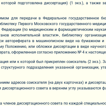
 которой подготовлена диссертация) (1 экз.), а также
одимом для передачи в Федеральное государственное б
лиотеку Первого Московского государственного медицин
й Федерации (по медицинским и фармацевтическим наукам
нов исполнительной власти≫, библиотеку организации
иси автореферата в машинописном виде на бумажном и м
у Положению, или обложки диссертации в виде научног
ерата, оформленная согласно приложению № 4 к настояще
ация или к которой был прикреплен соискатель (2 экз.).
 структурного подразделения указанной организации, ут
нием адресов соискателя (на двух карточках) и диссертац
 диссертационного совета в верхнем углу указываются фа
ла членов диссертационного совета по каждой специальн