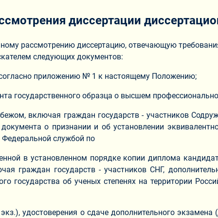
рассмотрения диссертации диссертаци
ьному рассмотрению диссертацию, отвечающую требовани
искателем следующих документов:
 согласно приложению № 1 к настоящему Положению;
нта государственного образца о высшем профессиональном
бежом, включая граждан государств - участников Содруж
 документа о признании и об установлении эквивалентн
о Федеральной службой по
еренной в установленном порядке копии диплома кандидат
ючая граждан государств - участников СНГ, дополнител
го государства об ученых степенях на территории Росс
 экз.), удостоверения о сдаче дополнительного экзамен