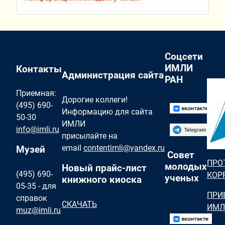
Соцсети
ИМЛИ
Контакты
Администрация сайта
РАН
Приемная:
Дорогие коллеги!
(495) 690-
Информацию для сайта
50-30
ИМЛИ
info@imli.ru
присылайте на
email
contentimli@yandex.ru
Музей
Совет
ПРО
молодых
Новый прайс-лист
(495) 690-
КОР
ученых
книжного киоска
05-35 - для
ПРИ
справок
СКАЧАТЬ
ИМЛ
muz@imli.ru