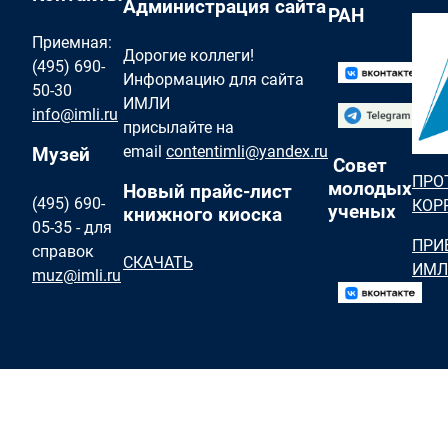
Администрация сайта
РАН
Приемная:
Дорогие коллеги!
(495) 690-
Информацию для сайта
50-30
ИМЛИ
info@imli.ru
присылайте на
email
contentimli@yandex.ru
Музей
Совет
ПРО
молодых
Новый прайс-лист
(495) 690-
КОР
ученых
книжного киоска
05-35 - для
ПРИ
справок
СКАЧАТЬ
ИМЛ
muz@imli.ru