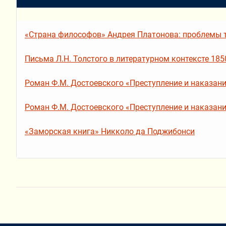
«Страна философов» Андрея Платонова: проблемы т
Письма Л.Н. Толстого в литературном контексте 1850
Роман Ф.М. Достоевского «Преступление и наказание»
Роман Ф.М. Достоевского «Преступление и наказание»
«Заморская книга» Никколо да Поджибонси