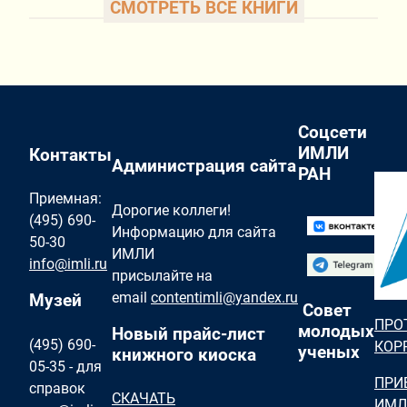
СМОТРЕТЬ ВСЕ КНИГИ
Соцсети
ИМЛИ
Контакты
Администрация сайта
РАН
Приемная:
Дорогие коллеги!
(495) 690-
Информацию для сайта
50-30
ИМЛИ
info@imli.ru
присылайте на
email
contentimli@yandex.ru
Музей
Совет
ПРО
молодых
Новый прайс-лист
(495) 690-
КОР
ученых
книжного киоска
05-35 - для
ПРИ
справок
СКАЧАТЬ
ИМЛ