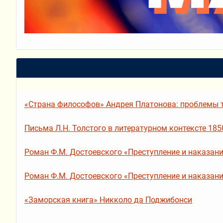
«Страна философов» Андрея Платонова: проблемы т
Письма Л.Н. Толстого в литературном контексте 1850
Роман Ф.М. Достоевского «Преступление и наказание»
Роман Ф.М. Достоевского «Преступление и наказание»
«Заморская книга» Никколо да Поджибонси