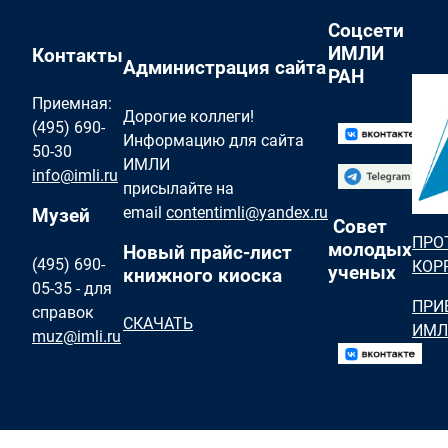
Соцсети
ИМЛИ
Контакты
Администрация сайта
РАН
Приемная:
Дорогие коллеги!
(495) 690-
Информацию для сайта
50-30
ИМЛИ
info@imli.ru
присылайте на
email
contentimli@yandex.ru
Музей
Совет
ПРО
молодых
Новый прайс-лист
(495) 690-
КОР
ученых
книжного киоска
05-35 - для
ПРИ
справок
СКАЧАТЬ
ИМЛ
muz@imli.ru