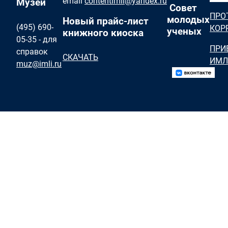
email
contentimli@yandex.ru
Музей
Совет
ПРО
молодых
Новый прайс-лист
(495) 690-
КОР
ученых
книжного киоска
05-35 - для
ПРИ
справок
СКАЧАТЬ
ИМЛ
muz@imli.ru