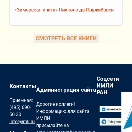
«Заморская книга» Никколо да Поджибонси
СМОТРЕТЬ ВСЕ КНИГИ
Соцсети
ИМЛИ
Контакты
Администрация сайта
РАН
Приемная:
Дорогие коллеги!
(495) 690-
Информацию для сайта
50-30
ИМЛИ
info@imli.ru
присылайте на