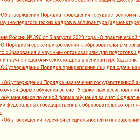
 «Об утверждении Порядка проведения государственной и
аучно-педагогических кадров в аспирантуре (адъюнктур
ия России № 390 от 5 августа 2020 года «О практической
 «О Порядке и сроке прикрепления к образовательным ор
о образования и научным организациям для подготовки д
 и научно-педагогических кадров в аспирантуре (адъюнкт
 «Об утверждении Порядка прикрепления лиц для сдачи ка
 «Об утверждении Порядка назначения государственной а
о очной форме обучения за счет бюджетных ассигнований
, обучающимся по очной форме обучения за счет бюджетн
ий федеральных государственных образовательных орган
»
1 «Об утверждении перечней специальностей и направлени