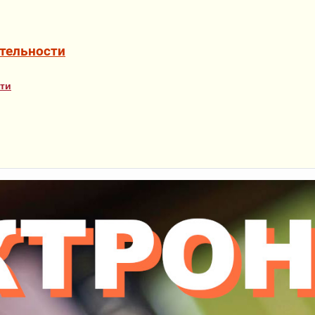
тельности
ти