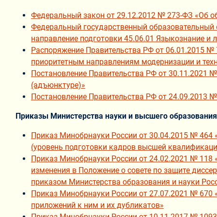
Федеральный закон от 29.12.2012 № 273-ФЗ «Об 
Федеральный государственный образовательный с
направление подготовки 45.06.01 Языкознание и л
Распоряжение Правительства РФ от 06.01.2015 № 
приоритетным направлениям модернизации и техн
Постановление Правительства РФ от 30.11.2021 №
(адъюнктуре)»
Постановление Правительства РФ от 24.09.2013 №
Приказы Министерства науки и высшего образовани
Приказ Минобрнауки России от 30.04.2015 № 464
(уровень подготовки кадров высшей квалификаци
Приказ Минобрнауки России от 24.02.2021 № 118 
изменения в Положение о совете по защите диссер
приказом Министерства образования и науки Росс
Приказ Минобрнауки России от 27.07.2021 № 670 
приложений к ним и их дубликатов»
Приказ Минобрнауки России от 10.11.2017 № 1093 