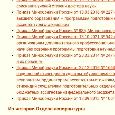
соискание ученой степени доктора наук»
Приказ Минобрнауки России от 18.03.2016 № 227
высшего образования – программам подготовки н
ассистентуры-стажировки»
Приказ Минобрнауки России № 885, Минпросвещен
Приказ Минобрнауки России от 13.10.2021 № 942
организациям дополнительного профессиональног
наук без освоения программы подготовки научных
Приказ Минобрнауки России от 28.03.2014 № 247
и их перечня»
Приказ Минобрнауки России от 27.12.2016 № 1663
социальной стипендии студентам, обучающимся п
аспирантам, ординаторам, ассистентам-стажерам
стипендий слушателям подготовительных отделен
бюджетных ассигнований федерального бюджета
Приказ Минобрнауки России от 12.09.2013 № 106
Из истории Отдела аспирантуры