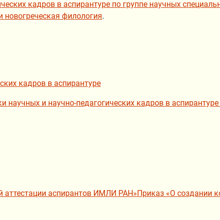
ческих кадров в аспирантуре по группе научных специальн
 и новогреческая филология
.
ских кадров в аспирантуре
и научных и научно-педагогических кадров в аспирантур
й аттестации аспирантов ИМЛИ РАН»Приказ «О создании к