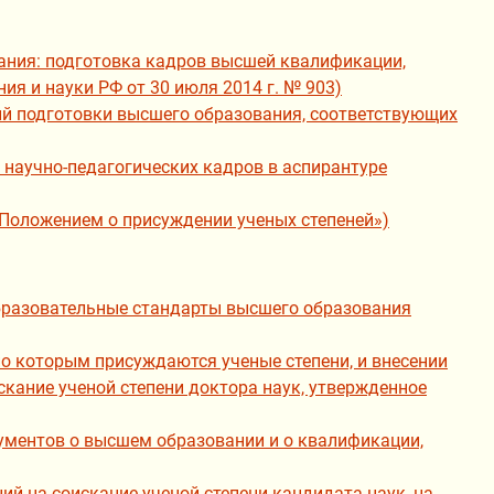
ания: подготовка кадров высшей квалификации,
ия и науки РФ от 30 июля 2014 г. № 903)
ий подготовки высшего образования, соответствующих
 научно-педагогических кадров в аспирантуре
«Положением о присуждении ученых степеней»)
образовательные стандарты высшего образования
о которым присуждаются ученые степени, и внесении
скание ученой степени доктора наук, утвержденное
кументов о высшем образовании и о квалификации,
ий на соискание ученой степени кандидата наук, на