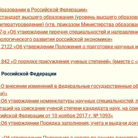
образовании в Российской Федерации»
тандарт высшего образования (уровень высшего образов
итературоведение) (утв. приказом Министерства образован
7-р «Об утверждении перечня специальностей и направлен
ологического развития российской экономики»
 2122 «Об утверждении Положения о подготовке научных и
 842 «О порядке присуждения ученых степеней» (вместе с 
я Российской Федерации
 «О внесении изменений в федеральные государственные 
и)»
«Об утверждении номенклатуры научных специальностей, п
таций на соискание ученой степени кандидата наук, на сои
ийской Федерации от 10 ноября 2017 г. № 1093»
«Об утверждении Порядка заполнения, учета и выдачи до
«Об утверждении Положения о совете по защите диссертац