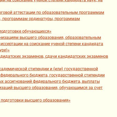
тоговой аттестации по образовательным программам
е), программам ординатуры, программам
 подготовке обучающихся»
ганизациям высшего образования, образовательным
иссертации на соискание ученой степени кандидата
уре)»
ндидатских экзаменов, сдачи кандидатских экзаменов
кадемической стипендии и (или) государственной
 федерального бюджета, государственной стипендии
ых ассигнований федерального бюджета, выплаты
изаций высшего образования, обучающимся за счет
й подготовки высшего образования»