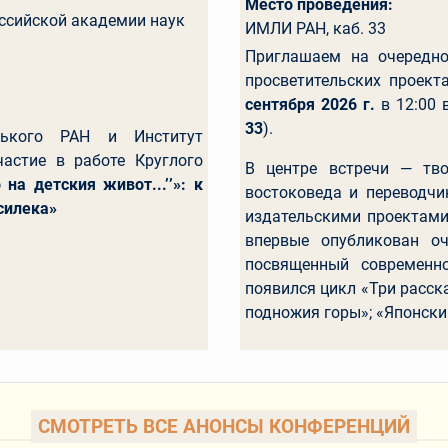
Место проведения:
оссийской академии наук
ИМЛИ РАН, каб. 33
Приглашаем на очередно
просветительских проекта
сентября 2026 г.
в 12:00 
33
).
рького РАН и Институт
астие в работе Круглого
В центре встречи — тво
на детския живот...’’»: к
востоковеда и переводчи
силека»
издательскими проектами
впервые опубликован оч
посвященный современно
появился цикл «Три расск
подножия горы»; «Японски
CМОТРЕТЬ ВСЕ АНОНСЫ КОНФЕРЕНЦИЙ