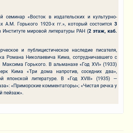
й семинар «Восток в издательских и культурно-
х А.М. Горького 1920-х гг.», который состоится
3
в Институте мировой литературы РАН (
2 этаж, каб.
рческое и публицистическое наследие писателя,
ка Романа Николаевича Кима, сотрудничавшего с
 Максима Горького. В альманахе «Год XVI» (1933)
ерк Кима «Три дома напротив, соседних два»,
й японской литературе. В «Год XVIII» (1935) —
аза»: «Приморские комментаторы»; «Чистая речка у
й пейзаж».