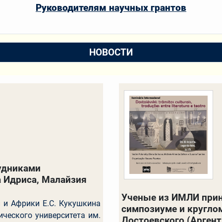
Руководителям научных грантов
НОВОСТИ
удниками
а Идриса, Малайзия
Ученые из ИМЛИ прин
и и Африки Е.С. Кукушкина
симпозиуме и кругло
ческого университета им.
Достоевского (Аргент