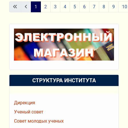
Материалы
1
2
3
4
5
6
7
8
9
10
Страница 1 из 15
СТРУКТУРА ИНСТИТУТА
Дирекция
Ученый совет
Совет молодых ученых