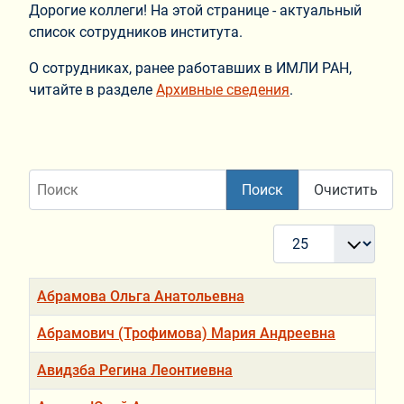
Дорогие коллеги! На этой странице - актуальный
список сотрудников института.
О сотрудниках, ранее работавших в ИМЛИ РАН,
читайте в разделе
Архивные сведения
.
Поиск
Поиск
Очистить
Кол-во строк:
Заголовок
Абрамова Ольга Анатольевна
Абрамович (Трофимова) Мария Андреевна
Авидзба Регина Леонтиевна