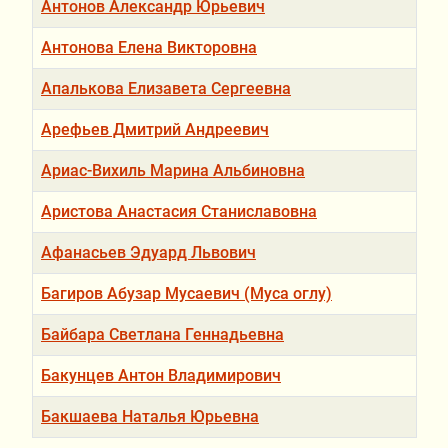
Антонов Александр Юрьевич
Антонова Елена Викторовна
Апалькова Елизавета Сергеевна
Арефьев Дмитрий Андреевич
Ариас-Вихиль Марина Альбиновна
Аристова Анастасия Станиславовна
Афанасьев Эдуард Львович
Багиров Абузар Мусаевич (Муса оглу)
Байбара Светлана Геннадьевна
Бакунцев Антон Владимирович
Бакшаева Наталья Юрьевна