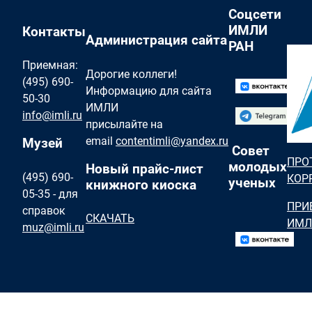
Соцсети
ИМЛИ
Контакты
Администрация сайта
РАН
Приемная:
Дорогие коллеги!
(495) 690-
Информацию для сайта
50-30
ИМЛИ
info@imli.ru
присылайте на
email
contentimli@yandex.ru
Музей
Совет
ПРО
молодых
Новый прайс-лист
(495) 690-
КОР
ученых
книжного киоска
05-35 - для
ПРИ
справок
СКАЧАТЬ
ИМЛ
muz@imli.ru