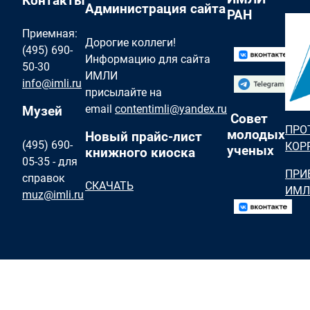
Контакты
Администрация сайта
РАН
Приемная:
Дорогие коллеги!
(495) 690-
Информацию для сайта
50-30
ИМЛИ
info@imli.ru
присылайте на
email
contentimli@yandex.ru
Музей
Совет
ПРО
молодых
Новый прайс-лист
(495) 690-
КОР
ученых
книжного киоска
05-35 - для
ПРИ
справок
СКАЧАТЬ
ИМЛ
muz@imli.ru