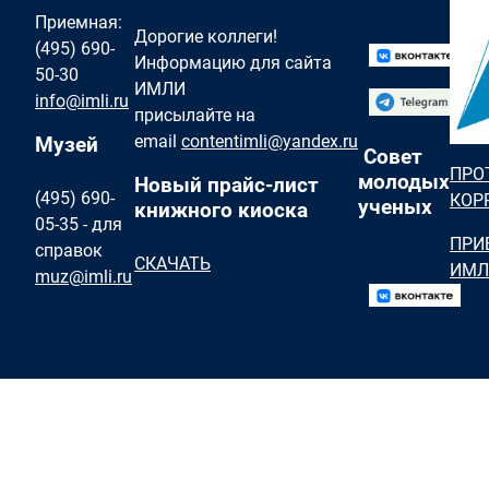
Приемная:
Дорогие коллеги!
(495) 690-
Информацию для сайта
50-30
ИМЛИ
info@imli.ru
присылайте на
email
contentimli@yandex.ru
Музей
Совет
ПРО
молодых
Новый прайс-лист
(495) 690-
КОР
ученых
книжного киоска
05-35 - для
ПРИ
справок
СКАЧАТЬ
ИМЛ
muz@imli.ru