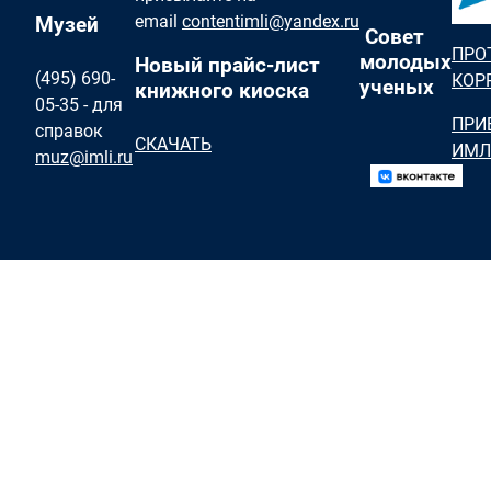
email
contentimli@yandex.ru
Музей
Совет
ПРО
молодых
Новый прайс-лист
(495) 690-
КОР
ученых
книжного киоска
05-35 - для
ПРИ
справок
СКАЧАТЬ
ИМЛ
muz@imli.ru