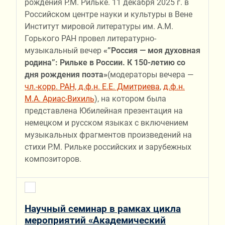
рождения Р.М. Рильке. 11 декабря 2025 г. в
Российском центре науки и культуры в Вене
Институт мировой литературы им. А.М.
Горького РАН провел литературно-
музыкальный вечер
«”Россия — моя духовная
родина”: Рильке в России. К 150-летию со
дня рождения поэта»
(модераторы вечера —
чл.-корр. РАН, д.ф.н. Е.Е. Дмитриева
,
д.ф.н.
М.А. Ариас-Вихиль
), на котором была
представлена Юбилейная презентация на
немецком и русском языках с включением
музыкальных фрагментов произведений на
стихи Р.М. Рильке российских и зарубежных
композиторов.
Научный семинар в рамках цикла
мероприятий «Академический