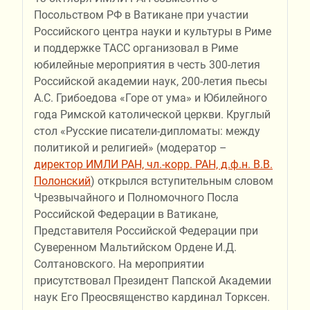
Посольством РФ в Ватикане при участии
Российского центра науки и культуры в Риме
и поддержке ТАСС организовал в Риме
юбилейные мероприятия в честь 300-летия
Российской академии наук, 200-летия пьесы
А.С. Грибоедова «Горе от ума» и Юбилейного
года Римской католической церкви. Круглый
стол «Русские писатели-дипломаты: между
политикой и религией» (модератор –
директор ИМЛИ РАН, чл.-корр. РАН, д.ф.н. В.В.
Полонский
) открылся вступительным словом
Чрезвычайного и Полномочного Посла
Российской Федерации в Ватикане,
Представителя Российской Федерации при
Суверенном Мальтийском Ордене И.Д.
Солтановского. На мероприятии
присутствовал Президент Папской Академии
наук Его Преосвященство кардинал Торксен.