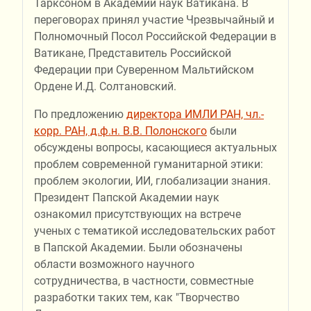
Тарксоном в Академии наук Ватикана. В
переговорах принял участие Чрезвычайный и
Полномочный Посол Российской Федерации в
Ватикане, Представитель Российской
Федерации при Суверенном Мальтийском
Ордене И.Д. Солтановский.
По предложению
директора ИМЛИ РАН, чл.-
корр. РАН, д.ф.н. В.В. Полонского
были
обсуждены вопросы, касающиеся актуальных
проблем современной гуманитарной этики:
проблем экологии, ИИ, глобализации знания.
Президент Папской Академии наук
ознакомил присутствующих на встрече
ученых с тематикой исследовательских работ
в Папской Академии. Были обозначены
области возможного научного
сотрудничества, в частности, совместные
разработки таких тем, как "Творчество