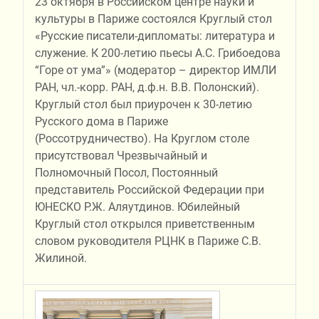
23 октября в Российском центре науки и
культуры в Париже состоялся Круглый стол
«Русские писатели-дипломаты: литература и
служение. К 200-летию пьесы А.С. Грибоедова
“Горе от ума”» (модератор – директор ИМЛИ
РАН, чл.-корр. РАН, д.ф.н. В.В. Полонский).
Круглый стол был приурочен к 30-летию
Русского дома в Париже
(Россотрудничество). На Круглом столе
присутствовал Чрезвычайный и
Полномочный Посол, Постоянный
представитель Российской Федерации при
ЮНЕСКО Р.Ж. Аляутдинов. Юбилейный
Круглый стол открылся приветственным
словом руководителя РЦНК в Париже С.В.
Жилиной.