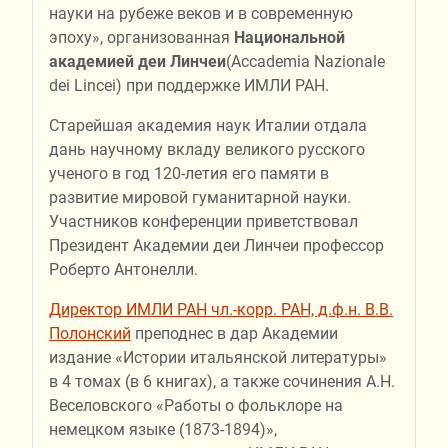
науки на рубеже веков и в современную
эпоху», организованная
Национальной
академией деи Линчеи
(Accademia Nazionale
dei Lincei) при поддержке ИМЛИ РАН.
Старейшая академия наук Италии отдала
дань научному вкладу великого русского
ученого в год 120-летия его памяти в
развитие мировой гуманитарной науки.
Участников конференции приветствовал
Президент Академии деи Линчеи профессор
Роберто Антонелли.
Директор ИМЛИ РАН чл.-корр. РАН, д.ф.н. В.В.
Полонский
преподнес в дар Академии
издание «Истории итальянской литературы»
в 4 томах (в 6 книгах), а также сочинения А.Н.
Веселовского «Работы о фольклоре на
немецком языке (1873-1894)»,