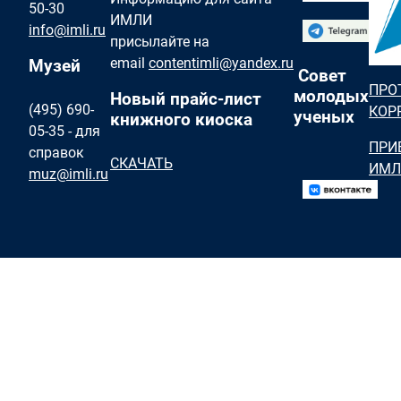
50-30
ИМЛИ
info@imli.ru
присылайте на
email
contentimli@yandex.ru
Музей
Совет
ПРО
молодых
Новый прайс-лист
(495) 690-
КОР
ученых
книжного киоска
05-35 - для
ПРИ
справок
СКАЧАТЬ
ИМЛ
muz@imli.ru