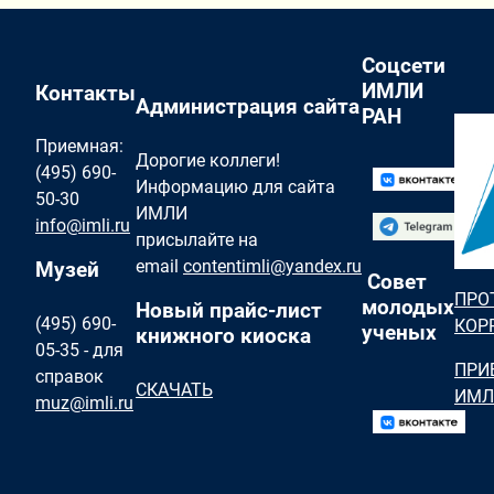
Соцсети
ИМЛИ
Контакты
Администрация сайта
РАН
Приемная:
Дорогие коллеги!
(495) 690-
Информацию для сайта
50-30
ИМЛИ
info@imli.ru
присылайте на
email
contentimli@yandex.ru
Музей
Совет
ПРО
молодых
Новый прайс-лист
(495) 690-
КОР
ученых
книжного киоска
05-35 - для
ПРИ
справок
СКАЧАТЬ
ИМЛ
muz@imli.ru