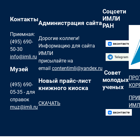
Соцсети
ИМЛИ
Контакты
Администрация сайта
РАН
Приемная:
Дорогие коллеги!
(495) 690-
Информацию для сайта
50-30
ИМЛИ
info@imli.ru
присылайте на
email
contentimli@yandex.ru
Музей
Совет
ПРО
молодых
Новый прайс-лист
(495) 690-
КОР
ученых
книжного киоска
05-35 - для
ПРИ
справок
СКАЧАТЬ
ИМЛ
muz@imli.ru