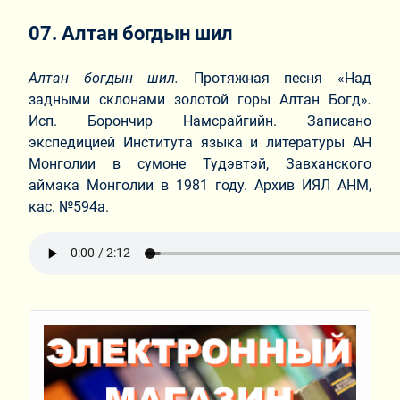
07. Алтан богдын шил
Алтан богдын шил.
Протяжная песня «Над
задными склонами золотой горы Алтан Богд»
.
Исп. Борончир Намсрайгийн. Записано
экспедицией Института языка и литературы АН
Монголии в сумоне Тудэвтэй, Завханского
аймака Монголии в 1981 году. Архив ИЯЛ АНМ,
кас. №594а.