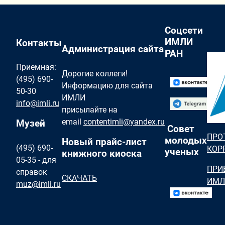
Соцсети
ИМЛИ
Контакты
Администрация сайта
РАН
Приемная:
Дорогие коллеги!
(495) 690-
Информацию для сайта
50-30
ИМЛИ
info@imli.ru
присылайте на
email
contentimli@yandex.ru
Музей
Совет
ПРО
молодых
Новый прайс-лист
(495) 690-
КОР
ученых
книжного киоска
05-35 - для
ПРИ
справок
СКАЧАТЬ
ИМЛ
muz@imli.ru