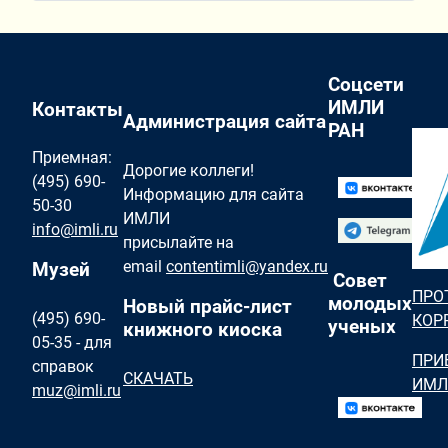
Соцсети
ИМЛИ
Контакты
Администрация сайта
РАН
Приемная:
Дорогие коллеги!
(495) 690-
Информацию для сайта
50-30
ИМЛИ
info@imli.ru
присылайте на
email
contentimli@yandex.ru
Музей
Совет
ПРО
молодых
Новый прайс-лист
(495) 690-
КОР
ученых
книжного киоска
05-35 - для
ПРИ
справок
СКАЧАТЬ
ИМЛ
muz@imli.ru