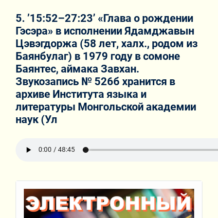
5. ’15:52–27:23’ «Глава о рождении
Гэсэра» в исполнении Ядамджавын
Цэвэгдоржа (58 лет, халх., родом из
Баянбулаг) в 1979 году в сомоне
Баянтес, аймака Завхан.
Звукозапись № 526б хранится в
архиве Института языка и
литературы Монгольской академии
наук (Ул