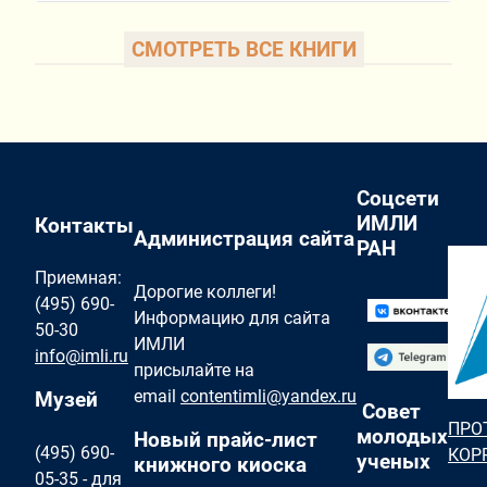
СМОТРЕТЬ ВСЕ КНИГИ
Соцсети
ИМЛИ
Контакты
Администрация сайта
РАН
Приемная:
Дорогие коллеги!
(495) 690-
Информацию для сайта
50-30
ИМЛИ
info@imli.ru
присылайте на
email
contentimli@yandex.ru
Музей
Совет
ПРО
молодых
Новый прайс-лист
(495) 690-
КОР
ученых
книжного киоска
05-35 - для