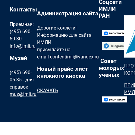
Соцсети
ИМЛИ
Контакты
Администрация сайта
РАН
Приемная:
Дорогие коллеги!
(495) 690-
Информацию для сайта
50-30
ИМЛИ
info@imli.ru
присылайте на
email
contentimli@yandex.ru
Музей
Совет
ПРО
молодых
Новый прайс-лист
(495) 690-
КОР
ученых
книжного киоска
05-35 - для
ПРИ
справок
СКАЧАТЬ
ИМЛ
muz@imli.ru