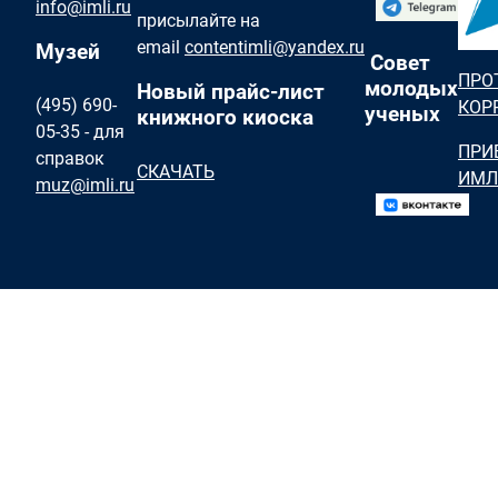
info@imli.ru
присылайте на
email
contentimli@yandex.ru
Музей
Совет
ПРО
молодых
Новый прайс-лист
(495) 690-
КОР
ученых
книжного киоска
05-35 - для
ПРИ
справок
СКАЧАТЬ
ИМЛ
muz@imli.ru