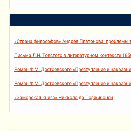
«Страна философов» Андрея Платонова: проблемы т
Письма Л.Н. Толстого в литературном контексте 1850
Роман Ф.М. Достоевского «Преступление и наказание»
Роман Ф.М. Достоевского «Преступление и наказание»
«Заморская книга» Никколо да Поджибонси