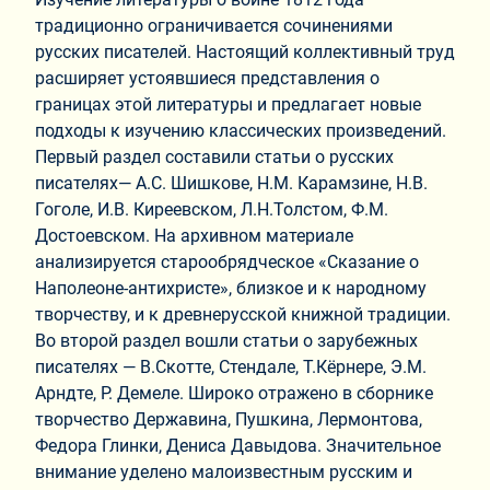
традиционно ограничивается сочинениями
русских писателей. Настоящий коллективный труд
расширяет устоявшиеся представления о
границах этой литературы и предлагает новые
подходы к изучению классических произведений.
Первый раздел составили статьи о русских
писателях— А.С. Шишкове, Н.М. Карамзине, Н.В.
Гоголе, И.В. Киреевском, Л.Н.Толстом, Ф.М.
Достоевском. На архивном материале
анализируется старообрядческое «Сказание о
Наполеоне-антихристе», близкое и к народному
творчеству, и к древнерусской книжной традиции.
Во второй раздел вошли статьи о зарубежных
писателях — В.Скотте, Стендале, Т.Кёрнере, Э.М.
Арндте, Р. Демеле. Широко отражено в сборнике
творчество Державина, Пушкина, Лермонтова,
Федора Глинки, Дениса Давыдова. Значительное
внимание уделено малоизвестным русским и