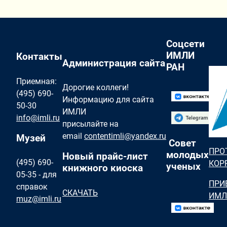
Соцсети
ИМЛИ
Контакты
Администрация сайта
РАН
Приемная:
Дорогие коллеги!
(495) 690-
Информацию для сайта
50-30
ИМЛИ
info@imli.ru
присылайте на
email
contentimli@yandex.ru
Музей
Совет
ПРО
молодых
Новый прайс-лист
(495) 690-
КОР
ученых
книжного киоска
05-35 - для
ПРИ
справок
СКАЧАТЬ
ИМЛ
muz@imli.ru