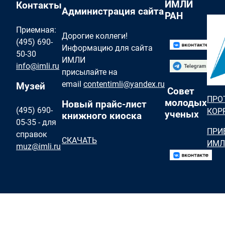
ИМЛИ
Контакты
Администрация сайта
РАН
Приемная:
Дорогие коллеги!
(495) 690-
Информацию для сайта
50-30
ИМЛИ
info@imli.ru
присылайте на
email
contentimli@yandex.ru
Музей
Совет
ПРО
молодых
Новый прайс-лист
(495) 690-
КОР
ученых
книжного киоска
05-35 - для
ПРИ
справок
СКАЧАТЬ
ИМЛ
muz@imli.ru