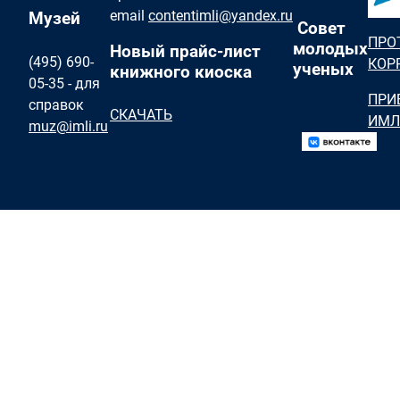
email
contentimli@yandex.ru
Музей
Совет
ПРО
молодых
Новый прайс-лист
(495) 690-
КОР
ученых
книжного киоска
05-35 - для
ПРИ
справок
СКАЧАТЬ
ИМЛ
muz@imli.ru