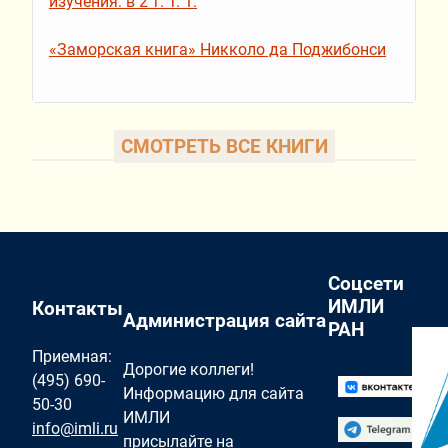
изучения: в 2 т. Т. 1.
«Заморская книга» Никколо да Поджибонси
СМОТРЕТЬ ВСЕ КНИГИ
Соцсети
ИМЛИ
Контакты
Администрация сайта
РАН
Приемная:
Дорогие коллеги!
(495) 690-
Информацию для сайта
50-30
ИМЛИ
info@imli.ru
присылайте на