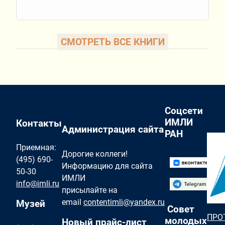
СМОТРЕТЬ ВСЕ КНИГИ
Соцсети
ИМЛИ
Контакты
Администрация сайта
РАН
Приемная:
Дорогие коллеги!
(495) 690-
Информацию для сайта
50-30
ИМЛИ
info@imli.ru
присылайте на
email
contentimli@yandex.ru
Музей
Совет
ПРО
молодых
Новый прайс-лист