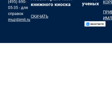
(495) 690-
КОР
ученых
книжного киоска
05-35 - для
ПРИ
справок
СКАЧАТЬ
ИМЛ
muz@imli.ru