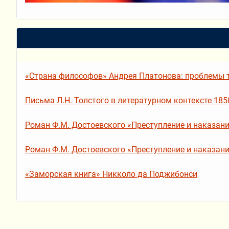
«Страна философов» Андрея Платонова: проблемы т
Письма Л.Н. Толстого в литературном контексте 1850
Роман Ф.М. Достоевского «Преступление и наказание»
Роман Ф.М. Достоевского «Преступление и наказание»
«Заморская книга» Никколо да Поджибонси