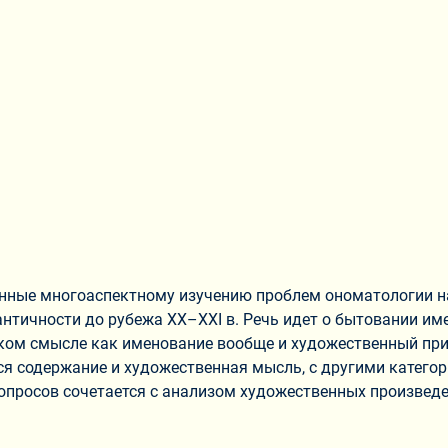
нные многоаспектному изучению проблем ономатологии на 
нтичности до рубежа XX–XXI в. Речь идет о бытовании име
оком смысле как именование вообще и художественный при
я содержание и художественная мысль, с другими категори
вопросов сочетается с анализом художественных произведе