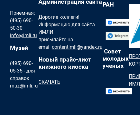
Администрация сайта
РАН
Приемная:
Дорогие коллеги!
(495) 690-
Информацию для сайта
50-30
ИМЛИ
info@imli.ru
присылайте на
email
contentimli@yandex.ru
Музей
Совет
ПРО
молодых
Новый прайс-лист
(495) 690-
КОР
ученых
книжного киоска
05-35 - для
ПРИ
справок
СКАЧАТЬ
ИМЛ
muz@imli.ru