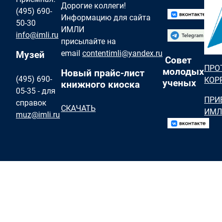
Дорогие коллеги!
(495) 690-
Информацию для сайта
50-30
ИМЛИ
info@imli.ru
присылайте на
email
contentimli@yandex.ru
Музей
Совет
ПРО
молодых
Новый прайс-лист
(495) 690-
КОР
ученых
книжного киоска
05-35 - для
ПРИ
справок
СКАЧАТЬ
ИМЛ
muz@imli.ru