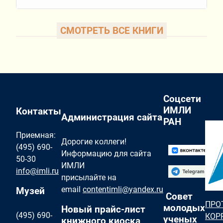
СМОТРЕТЬ ВСЕ КНИГИ
Соцсети
ИМЛИ
Контакты
Администрация сайта
РАН
Приемная:
Дорогие коллеги!
(495) 690-
Информацию для сайта
50-30
ИМЛИ
info@imli.ru
присылайте на
email
contentimli@yandex.ru
Музей
Совет
ПРО
молодых
Новый прайс-лист
(495) 690-
КОР
ученых
книжного киоска