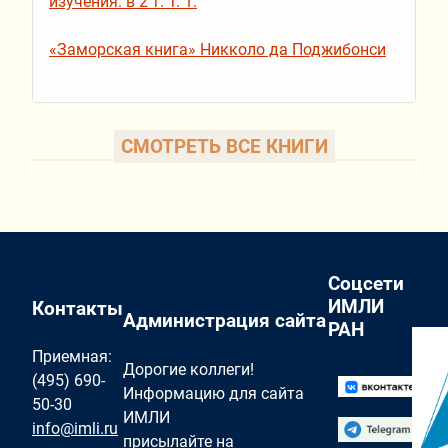
изучения: в 2 т. Т. 1.
«Заморская книга» Никколо да Поджибонси
СМОТРЕТЬ ВСЕ КНИГИ
Соцсети
ИМЛИ
Контакты
Администрация сайта
РАН
Приемная:
Дорогие коллеги!
(495) 690-
Информацию для сайта
50-30
ИМЛИ
info@imli.ru
присылайте на