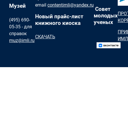
email
contentimli@yandex.ru
Музей
Совет
ПРО
молодых
Новый прайс-лист
(495) 690-
КОР
ученых
книжного киоска
05-35 - для
ПРИ
справок
СКАЧАТЬ
ИМЛ
muz@imli.ru