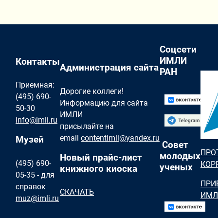
Соцсети
ИМЛИ
Контакты
Администрация сайта
РАН
Приемная:
Дорогие коллеги!
(495) 690-
Информацию для сайта
50-30
ИМЛИ
info@imli.ru
присылайте на
email
contentimli@yandex.ru
Музей
Совет
ПРО
молодых
Новый прайс-лист
(495) 690-
КОР
ученых
книжного киоска
05-35 - для
ПРИ
справок
СКАЧАТЬ
ИМЛ
muz@imli.ru