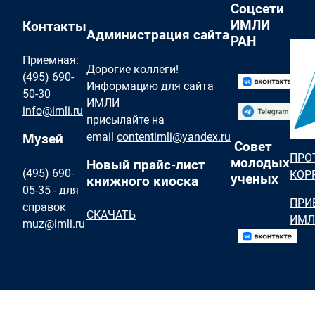
Соцсети
ИМЛИ
Контакты
Администрация сайта
РАН
Приемная:
Дорогие коллеги!
(495) 690-
Информацию для сайта
50-30
ИМЛИ
info@imli.ru
присылайте на
email
contentimli@yandex.ru
Музей
Совет
ПРО
молодых
Новый прайс-лист
(495) 690-
КОР
ученых
книжного киоска
05-35 - для
ПРИ
справок
СКАЧАТЬ
ИМЛ
muz@imli.ru