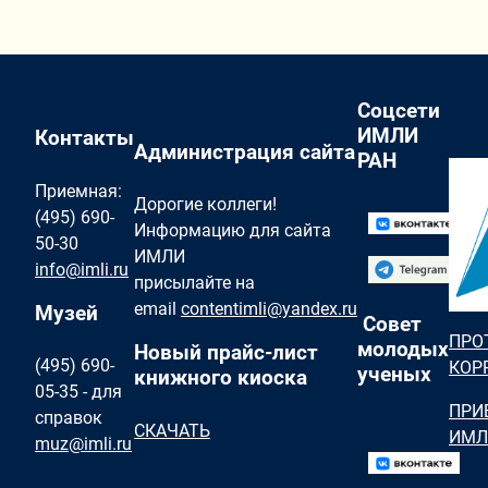
Соцсети
ИМЛИ
Контакты
Администрация сайта
РАН
Приемная:
Дорогие коллеги!
(495) 690-
Информацию для сайта
50-30
ИМЛИ
info@imli.ru
присылайте на
email
contentimli@yandex.ru
Музей
Совет
ПРО
молодых
Новый прайс-лист
(495) 690-
КОР
ученых
книжного киоска
05-35 - для
ПРИ
справок
СКАЧАТЬ
ИМЛ
muz@imli.ru