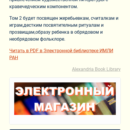
кравечедческим компонентом.
Том 2 будет посвящен жеребьевкам, считалкам и
играм,дестким посвятителным ритуалам и
прозвищам,образу ребенка в обрядовом и
необрядовом фольклоре.
Читать в PDF в Электронной библиотеке ИМЛИ
РАН
Alexandria Book Library