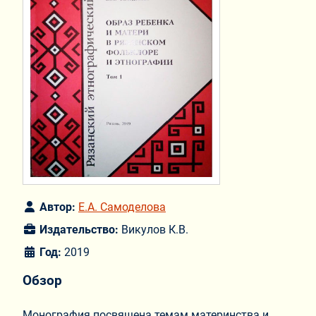
Автор:
Е.А. Самоделова
Издательство:
Викулов К.В.
Год:
2019
Обзор
Монография посвящена темам материнства и