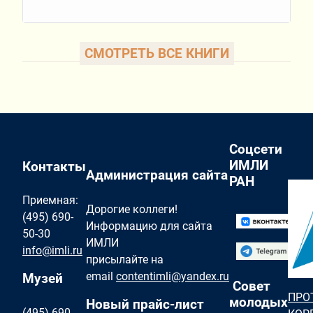
СМОТРЕТЬ ВСЕ КНИГИ
Соцсети
ИМЛИ
Контакты
Администрация сайта
РАН
Приемная:
Дорогие коллеги!
(495) 690-
Информацию для сайта
50-30
ИМЛИ
info@imli.ru
присылайте на
email
contentimli@yandex.ru
Музей
Совет
ПРО
молодых
Новый прайс-лист
(495) 690-