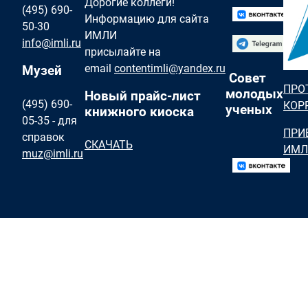
Дорогие коллеги!
(495) 690-
Информацию для сайта
50-30
ИМЛИ
info@imli.ru
присылайте на
email
contentimli@yandex.ru
Музей
Совет
ПРО
молодых
Новый прайс-лист
(495) 690-
КОР
ученых
книжного киоска
05-35 - для
ПРИ
справок
СКАЧАТЬ
ИМЛ
muz@imli.ru