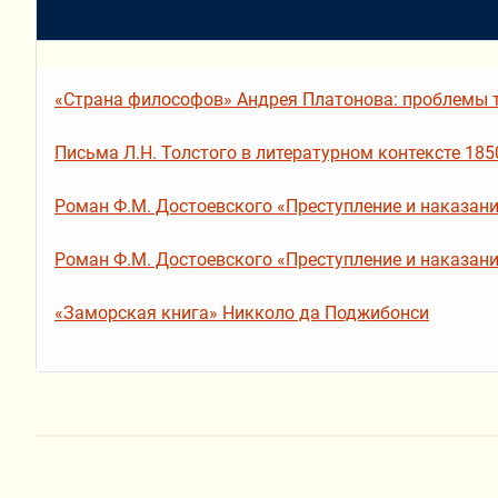
«Страна философов» Андрея Платонова: проблемы т
Письма Л.Н. Толстого в литературном контексте 1850
Роман Ф.М. Достоевского «Преступление и наказание»
Роман Ф.М. Достоевского «Преступление и наказание»
«Заморская книга» Никколо да Поджибонси