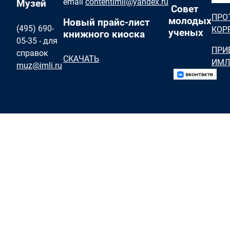
email
contentimli@yandex.ru
Музей
Совет
ПРО
молодых
Новый прайс-лист
(495) 690-
КОР
ученых
книжного киоска
05-35 - для
ПРИ
справок
СКАЧАТЬ
ИМЛ
muz@imli.ru