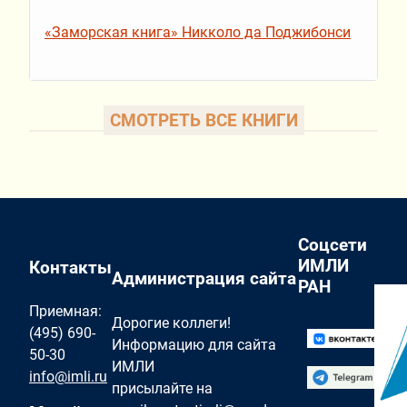
«Заморская книга» Никколо да Поджибонси
СМОТРЕТЬ ВСЕ КНИГИ
Соцсети
ИМЛИ
Контакты
Администрация сайта
РАН
Приемная:
Дорогие коллеги!
(495) 690-
Информацию для сайта
50-30
ИМЛИ
info@imli.ru
присылайте на