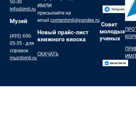
50-30
ИМЛИ
info@imli.ru
присылайте на
email
contentimli@yandex.ru
Музей
Совет
ПРО
молодых
Новый прайс-лист
(495) 690-
КОР
ученых
книжного киоска
05-35 - для
ПРИ
справок
СКАЧАТЬ
ИМЛ
muz@imli.ru