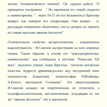
частью “всеевропейского течения”. Он задумал работу “О
принципах построения ...” Но европеизм его порой сводился
к элементарному: ”...через 10-15 лет все Бальмонты и Брюсовы
вымрут, как вымерли все хандрозавры. Они вымрут - и,
рассуждая совершенно объективно, кто-то должен их сменить
по самым простым законам биологии”.
Отличительное свойство экспрессионизма - повышенную
выразительность - И.Соколов распространял на всех мировых
гениев. Таким образом, в основе его “трансцендентизма-
ноуменализма”, как сообщалось в листовке “Ренессанс ХХ
века”, оказалось учение Анри Бергсона, “алогизм китайских
таоистов, мудрость древнеиндусских вед, внутренний опыт
оккультистов, Блаватской, антропософов Р.Штайнера,
А.Белого, мистицизм Соловьева”. Это миропонимание
И.Соколов называл не теоретическим, не этическим, а
психофизиологическим, инстинктивным, исходящим из тех
же “законов биологии”, что и европеизм.