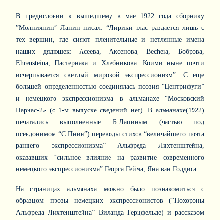
В предисловии к вышедшему в мае 1922 года сборнику
”Молниянин” Лапин писал: “Лирики глас раздается лишь с
тех вершин, где сияют пленительные и нетленные имена
наших дядюшек: Асеева, Аксенова, Bechera, Боброва,
Ehrensteina, Пастернака и Хлебникова. Коими ныне почти
исчерпывается светлый мировой экспрессионизм”. С еще
большей определенностью соединялась поэзия “Центрифуги”
и немецкого экспрессионизма в альманахе “Московский
Парнас-2» (о 1-м выпуске сведений нет). В альманахе(1922)
печатались выполненные Б.Лапиным (частью под
псевдонимом “С.Пнин”) переводы стихов “величайшего поэта
раннего экспрессионизма” Альфреда Лихтенштейна,
оказавших “сильное влияние на развитие современного
немецкого экспрессионизма” Георга Гейма, Яна ван Годдиса.
На страницах альманаха можно было познакомиться с
образцом прозы немецких экспрессионистов (“Похороны
Альфреда Лихтенштейна” Виланда Герцфельде) и рассказом