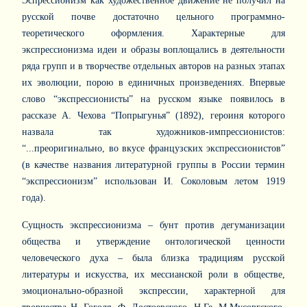
Эспрессионизм как художественное движение не получил на
русской почве достаточно цельного программно-
теоретического оформления. Характерные для
экспрессионизма идеи и образы воплощались в деятельности
ряда групп и в творчестве отдельных авторов на разных этапах
их эволюции, порою в единичных произведениях.
Впервые
слово “экспрессионисты” на русском языке появилось в
рассказе А. Чехова “Попрыгунья” (1892), героиня которого
назвала так художников-импрессионистов:
“...преоригинально, во вкусе французских экспрессионистов”
(в качестве названия литературной группы в России термин
“экспрессионизм” использован И. Соколовым летом 1919
года).
Сущность экспрессионизма – бунт против дегуманизации
общества и утверждение онтологической ценности
человеческого духа – была близка традициям русской
литературы и искусства, их мессианской роли в обществе,
эмоционально-образной экспрессии, характерной для