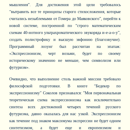
мышления”. Для достижения этой цели требовалось
“вытравить все те принципы старого стихосложения, которые
считались незыблемыми от Гомера до Маяковского”, перейти к
новой системе, построенной по “строго математическим
схемам 40-нотного ультрахроматического звукоряда и-е-а-о-у”,
создать полистрофику и высшую эвфонию (благозвучие).
Программный лозунг был рассчитан на эпатаж:
«Экспрессионизм, черт возьми, будет по своему
историческому значению не меньше, чем символизм или
футуризм».
Очевидно, что выполнение столь важной миссии требовало
философской подготовки. В книге “Бедекер по
экспрессионизму” Соколов признавался: ”Моя первоначальная
теоретическая схема экспрессионизма как исключительно
синтеза всех достижений четырех течений русского
футуризма, давно оказалась для нас узкой. Экспрессионизм
как течение под знаком максимума экспрессии не будет одним
синтетизмом, а будет еще и европеизмом и