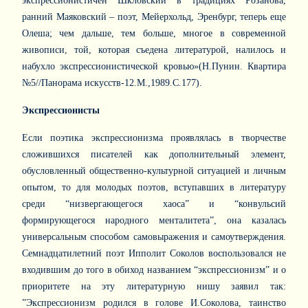
экспрессионистичен Шкловский в традициях Розанова,
ранний Маяковский – поэт, Мейерхольд, Эренбург, теперь еще
Олеша; чем дальше, тем больше, многое в современной
живописи, той, которая съедена литературой, налилось и
набухло экспрессионистической кровью»(Н.Пунин. Квартира
№5//Панорама искусств-12.М.,1989.С.177).
Экспрессионисты
Если поэтика экспрессионизма проявлялась в творчестве
сложившихся писателей как дополнительный элемент,
обусловленный общественно-культурной ситуацией и личным
опытом, то для молодых поэтов, вступавших в литературу
среди “низвергающегося хаоса” и “конвульсий
формирующегося народного менталитета”, она казалась
универсальным способом самовыражения и самоутверждения.
Семнадцатилетний поэт Ипполит Соколов воспользовался не
входившим до того в обиход названием “экспрессионизм” и о
приоритете на эту литературную нишу заявил так:
”Экспрессионизм родился в голове И.Соколова, таинство