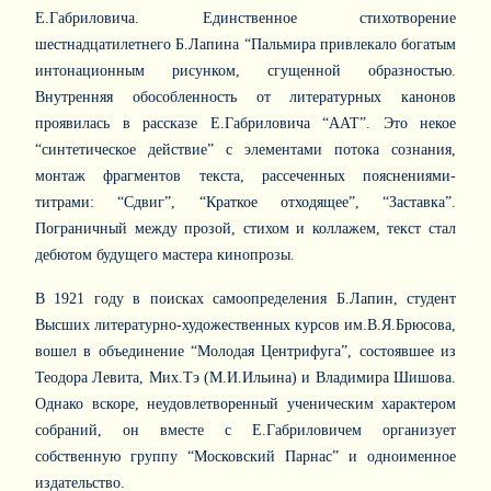
Е.Габриловича. Единственное стихотворение
шестнадцатилетнего Б.Лапина “Пальмира привлекало богатым
интонационным рисунком, сгущенной образностью.
Внутренняя обособленность от литературных канонов
проявилась в рассказе Е.Габриловича “ААТ”. Это некое
“синтетическое действие” с элементами потока сознания,
монтаж фрагментов текста, рассеченных пояснениями-
титрами: “Сдвиг”, “Краткое отходящее”, “Заставка”.
Пограничный между прозой, стихом и коллажем, текст стал
дебютом будущего мастера кинопрозы.
В 1921 году в поисках самоопределения Б.Лапин, студент
Высших литературно-художественных курсов им.В.Я.Брюсова,
вошел в объединение “Молодая Центрифуга”, состоявшее из
Теодора Левита, Мих.Тэ (М.И.Ильина) и Владимира Шишова.
Однако вскоре, неудовлетворенный ученическим характером
собраний, он вместе с Е.Габриловичем организует
собственную группу “Московский Парнас” и одноименное
издательство.