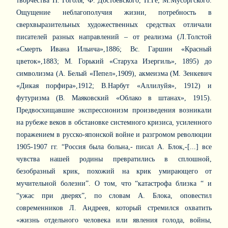
творчества Н. Гоголя, Ф. Достоевского, Н.Ге, М.Мусоргского.
Ощущение неблагополучия жизни, потребность в
сверхвыразительных художественных средствах отличали
писателей разных направлений – от реализма (Л.Толстой
«Смерть Ивана Ильича»,1886; Вс. Гаршин «Красный
цветок»,1883; М. Горький «Старуха Изергиль», 1895) до
символизма (А. Белый «Пепел»,1909), акмеизма (М. Зенкевич
«Дикая порфира»,1912; В.Нарбут «Аллилуйя», 1912) и
футуризма (В. Маяковский «Облако в штанах», 1915).
Предвосхищавшие экспрессионизм произведения возникали
на рубеже веков в обстановке системного кризиса, усиленного
поражением в русско-японской войне и разгромом революции
1905-1907 гг. “Россия была больна,- писал А. Блок,-[...] все
чувства нашей родины превратились в сплошной,
безобразный крик, похожий на крик умирающего от
мучительной болезни”. О том, что “катастрофа близка “ и
“ужас при дверях”, по словам А. Блока, оповестил
современников Л. Андреев, который стремился охватить
«жизнь отдельного человека или явления голода, войны,