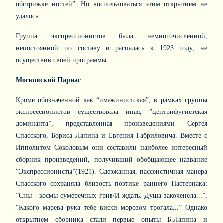
обстрижке ногтей”. Но воспользоваться этим открытием не
удалось.
Группа экспрессионистов была немногочисленной,
непостоянной по составу и распалась к 1923 году, не
осуществив своей программы.
Московский Парнас
Кроме обозначенной как “имажинистская”, в рамках группы
экспрессионистов существовала иная, ”центрифугистская
доминанта”, представленная произведениями Сергея
Спасского, Бориса Лапина и Евгения Габриловича. Вместе с
Ипполитом Соколовым они составили наиболее интересный
сборник произведений, получивший обобщающее название
“Экспрессионисты”(1921). Сдержанная, пассеистичная манера
Спасского сохраняла близость поэтике раннего Пастернака:
”Сны - космы сумеречных грив/И ждать. Душа закоченела...”,
“Какого марева рука тебе виски морозом трогала...” Однако
открытием сборника стали первые опыты Б.Лапина и