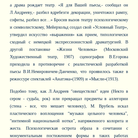
а драма рождает театр. «Я для Вашей пьесы,- сообщал он
Л.Андрееву,- разбил вдребезги декорации, уничтожил рампу,
софиты, разбил все…» Бросив вызов театру психологическому
и символистскому, Мейерхольд создал свой «Условный Театр»,
утвердил искусство «выражения» как прием, типологически
сходный с немецкой экспрессионистской драматургией. В
другой постановке «Жизни Человека» (Московский
Художественный театр, 1907) сценография В.Егорова
приходила в противоречие с реалистической разработкой
пьесы В.И.Немировичем-Данченко, что проявилось также в
режиссуре спектаклей «Анатэма»(1909) и «Мысли»(1913).
Подобно тому, как Л.Андреев “овеществлял” идеи (Некто в
сером - судьба, рок) или превращал предметы в аллегории
(стена - все, что мешает человеку), М. Врубель искал
пластического воплощения “музыки цельного человека”,
“интимной национальной нотки”, напряженного колорита и
жеста. Психологическая острота образа в сочетании с
монументальным постижением формы в таких работах