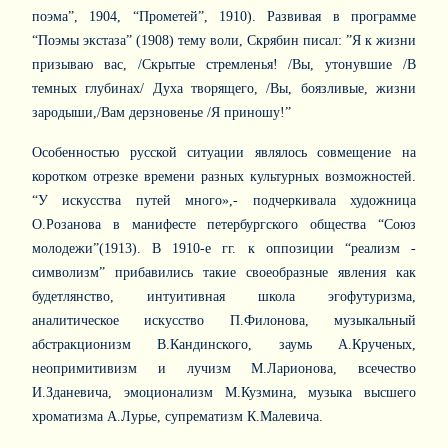
поэма”, 1904, “Прометей”, 1910). Развивая в программе
“Поэмы экстаза” (1908) тему воли, Скрябин писал: ”Я к жизни
призываю вас, /Скрытые стремленья! /Вы, утонувшие /В
темных глубинах/ Духа творящего, /Вы, боязливые, жизни
зародыши,/Вам дерзновенье /Я приношу!”
Особенностью русской ситуации являлось совмещение на
коротком отрезке времени разных культурных возможностей.
“У искусства путей много»,- подчеркивала художница
О.Розанова в манифесте петербургского общества “Союз
молодежи”(1913). В 1910-е гг. к оппозиции “реализм -
символизм” прибавились такие своеобразные явления как
будетлянство, интуитивная школа эгофутуризма,
аналитическое искусство П.Филонова, музыкальный
абстракционизм В.Кандинского, заумь А.Крученых,
неопримитивизм и лучизм М.Ларионова, всечество
И.Зданевича, эмоционализм М.Кузмина, музыка высшего
хроматизма А.Лурье, супрематизм К.Малевича.