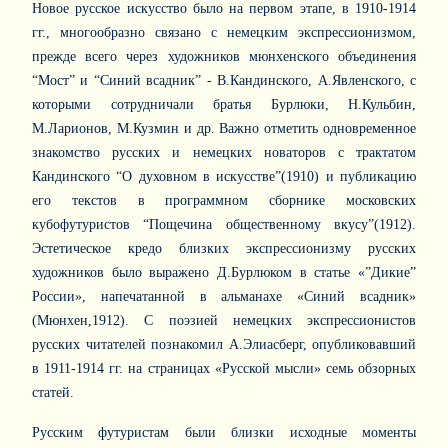
Новое русское искусство было на первом этапе, в 1910-1914
гг., многообразно связано с немецким экспрессионизмом,
прежде всего через художников мюнхенского объединения
“Мост” и “Синий всадник” - В.Кандинского, А.Явленского, с
которыми сотрудничали братья Бурлюки, Н.Кульбин,
М.Ларионов, М.Кузмин и др. Важно отметить одновременное
знакомство русских и немецких новаторов с трактатом
Кандинского “О духовном в искусстве”(1910) и публикацию
его текстов в программном сборнике московских
кубофутуристов “Пощечина общественному вкусу”(1912).
Эстетическое кредо близких экспрессионизму русских
художников было выражено Д.Бурлюком в статье «”Дикие”
России», напечатанной в альманахе «Синий всадник»
(Мюнхен,1912). С поэзией немецких экспрессионистов
русских читателей познакомил А.Элиасберг, опубликовавший
в 1911-1914 гг. на страницах «Русской мысли» семь обзорных
статей.
Русским футуристам были близки исходные моменты