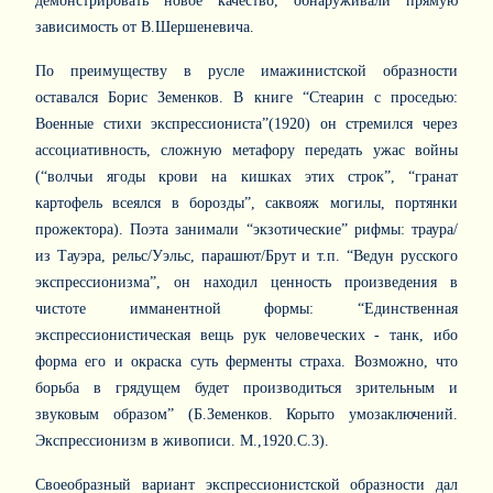
демонстрировать новое качество, обнаруживали прямую
зависимость от В.Шершеневича.
По преимуществу в русле имажинистской образности
оставался Борис Земенков. В книге “Стеарин с проседью:
Военные стихи экспрессиониста”(1920) он стремился через
ассоциативность, сложную метафору передать ужас войны
(“волчьи ягоды крови на кишках этих строк”, “гранат
картофель всеялся в борозды”, саквояж могилы, портянки
прожектора). Поэта занимали “экзотические” рифмы: траура/
из Тауэра, рельс/Уэльс, парашют/Брут и т.п. “Ведун русского
экспрессионизма”, он находил ценность произведения в
чистоте имманентной формы: “Единственная
экспрессионистическая вещь рук человеческих - танк, ибо
форма его и окраска суть ферменты страха. Возможно, что
борьба в грядущем будет производиться зрительным и
звуковым образом” (Б.Земенков. Корыто умозаключений.
Экспрессионизм в живописи. М.,1920.С.3).
Своеобразный вариант экспрессионистской образности дал