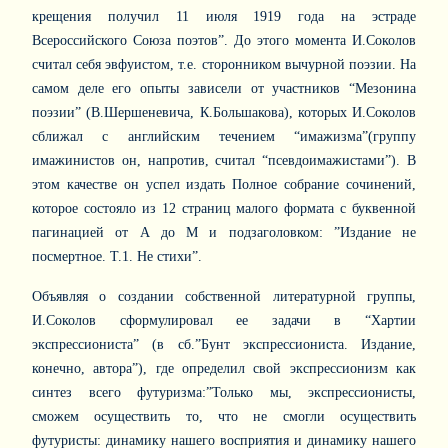
крещения получил 11 июля 1919 года на эстраде
Всероссийского Союза поэтов”. До этого момента И.Соколов
считал себя эвфуистом, т.е. сторонником вычурной поэзии. На
самом деле его опыты зависели от участников “Мезонина
поэзии” (В.Шершеневича, К.Большакова), которых И.Соколов
сближал с английским течением “имажизма”(группу
имажинистов он, напротив, считал “псевдоимажистами”). В
этом качестве он успел издать Полное собрание сочинений,
которое состояло из 12 страниц малого формата с буквенной
пагинацией от А до М и подзаголовком: ”Издание не
посмертное. Т.1. Не стихи”.
Объявляя о создании собственной литературной группы,
И.Соколов сформулировал ее задачи в “Хартии
экспрессиониста” (в сб.”Бунт экспрессиониста. Издание,
конечно, автора”), где определил свой экспрессионизм как
синтез всего футуризма:”Только мы, экспрессионисты,
сможем осуществить то, что не смогли осуществить
футуристы: динамику нашего восприятия и динамику нашего