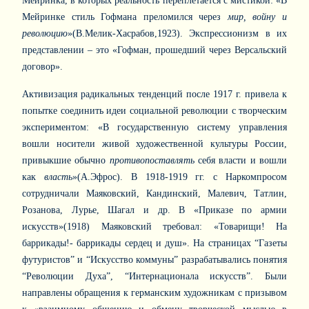
Мейринка, в которых реальность переплетается с мистикой: «В
Мейринке стиль Гофмана преломился через
мир, войну и
революцию
»(В.Мелик-Хасрабов,1923). Экспрессионизм в их
представлении – это «Гофман, прошедший через Версальский
договор».
Активизация радикальных тенденций после 1917 г. привела к
попытке соединить идеи социальной революции с творческим
экспериментом: «В государственную систему управления
вошли носители живой художественной культуры России,
привыкшие обычно
противопоставлять
себя власти и вошли
как
власть
»(А.Эфрос). В 1918-1919 гг. с Наркомпросом
сотрудничали Маяковский, Кандинский, Малевич, Татлин,
Розанова, Лурье, Шагал и др. В «Приказе по армии
искусств»(1918) Маяковский требовал: «Товарищи! На
баррикады!- баррикады сердец и душ». На страницах “Газеты
футуристов” и “Искусство коммуны” разрабатывались понятия
“Революции Духа”, “Интернационала искусств”. Были
направлены обращения к германским художникам с призывом