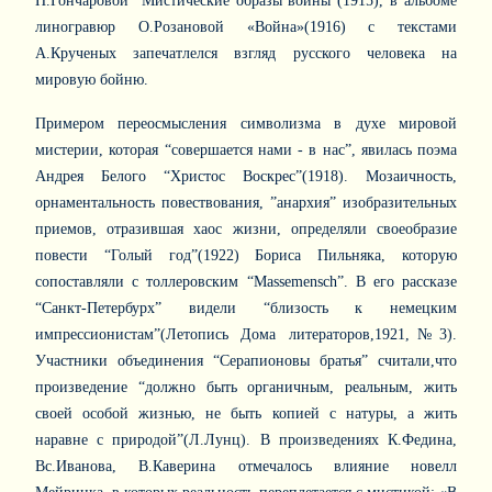
Н.Гончаровой “Мистические образы войны”(1915), в альбоме
линогравюр О.Розановой «Война»(1916) с текстами
А.Крученых запечатлелся взгляд русского человека на
мировую бойню.
Примером переосмысления символизма в духе мировой
мистерии, которая “совершается нами - в нас”, явилась поэма
Андрея Белого “Христос Воскрес”(1918). Мозаичность,
орнаментальность повествования, ”анархия” изобразительных
приемов, отразившая хаос жизни, определяли своеобразие
повести “Голый год”(1922) Бориса Пильняка, которую
сопоставляли с толлеровским “
Massemensch
”. В его рассказе
“Санкт-Петербурх” видели “близость к немецким
импрессионистам”(Летопись Дома литераторов,1921,№3).
Участники объединения “Серапионовы братья” считали,что
произведение “должно быть органичным, реальным, жить
своей особой жизнью, не быть копией с натуры, а жить
наравне с природой”(Л.Лунц). В произведениях К.Федина,
Вс.Иванова, В.Каверина отмечалось влияние новелл