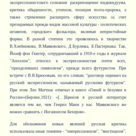
экспрессионистского сознания: раскрепощение индивидуума,
критика обыденности, утопизм, позиция поэта-пророка, а
также стремление расширить сферу искусства за счет
презираемых прежде видов массовой культуры - политических
штампов, городского фольклора, включая непристойные
формы. В разной степени это проявлялось в творчестве
В.Хлебникова, В.Маяковского, Д.Бурлюка, Б.Пастернака. Так,
Йозеф фон Гюнтер, сотрудничавший в 1910-е годы в журнале
“Аполлон”, относил к экспрессионистам почти всех,
“преодолевших символизм”, прежде всего футуристов. При
встрече с В.Я.Брюсовым, по его словам, “разговор перешел на
русский экспрессионизм, называемый русскими футуризм”.
При этом Лео Маттиас отмечал в книге «Гений и безумие в
России»(Берлин,1921): «[…]Брюсов в русской литературе
является тем же, чем Генрих Манн у нас. Маяковского же
можно сравнить с Иоганнесом Бехером».
Для обозначения новых явлений русская критика
использовала иные понятия - “импрессионизм”, “мистицизм”,