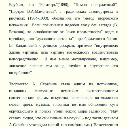
Врубеля, как “Богатырь”(1898), “Демон поверженный”,
“Портрет В.А.Мамонтова”, в графических автопортретах и
рисунках (1904-1908), обозначила его “метод творческого
искажения”. Если позитивизм подобен глазу без взгляда (В.
Розанов), то освобождение от “оков предметности” ведет к
преобладанию “духовного элемента”, преображенного бытия.
В. Кандинский стремился раскрыть зрителю “внутреннюю
жизнь картины, дать картине возможность воздействовать
непосредственно... И чем менее мотивировано, например,
движение внешне тем чище, глубже и внутреннее его
воздействие”.
Творчество А. Скрябина стало одним из источников,
питавших созвучные немецким экспрессионистам
синтетические формы искусства, сочетающие возможности
слова, цвета, музыки, пластики во имя обнажения сути
окружающего и поиска утопического мира заданного. “Иду
сказать людям, что они сильны и могучи”,- под таким девизом
А.Скрябин утверждал новый тип симфонизма (“Божественная