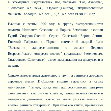
в эфемерных издательствах под марками “Сад Академа”,
“Ренессанс ХХ века”, “Орданс”(Сандро), “Фаршированные
манжеты.-Холодно.-ХХ век”, “0,21 ХХ века РСФСР” и др.
Начиная с весны 1920 года в группу экспрессионистов
помимо Ипполита Соколова и Бориса Земенкова входили
Гурий Сидоров-Окский, Сергей Спасский, Борис Лапин,
Евгений Габрилович. Первой совместной акцией было
“Воззвание экспрессионистов о созыве Первого
Всероссийского конгресса поэтов” (подписано Земенковым,
Сидоровым, Соколовым), затем выступления на диспутах и в
печати.
Однако литературная деятельность группы занимала довольно
скромное место. И.Соколов вполне выразился в своих
манифестах: ”Теперь, когда мы, экспрессионисты, швыряем
свои лозунги, как ручные гранаты, развертывается богатое и
интересное движение, какое не знала русская поэзия со
времен раннего футуризма”. При этом его стихи, призванные