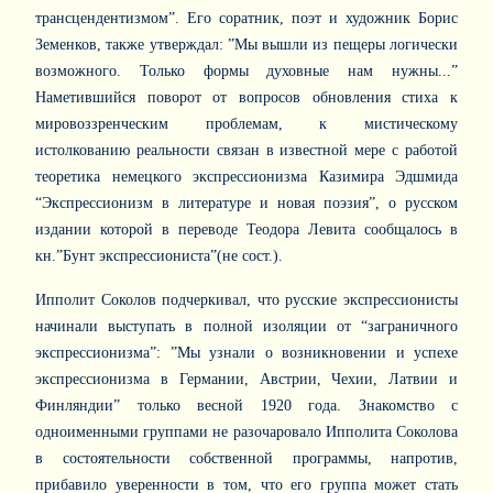
трансцендентизмом”. Его соратник, поэт и художник Борис
Земенков, также утверждал: ”Мы вышли из пещеры логически
возможного. Только формы духовные нам нужны...”
Наметившийся поворот от вопросов обновления стиха к
мировоззренческим проблемам, к мистическому
истолкованию реальности связан в известной мере с работой
теоретика немецкого экспрессионизма Казимира Эдшмида
“Экспрессионизм в литературе и новая поэзия”, о русском
издании которой в переводе Теодора Левита сообщалось в
кн.”Бунт экспрессиониста”(не сост.).
Ипполит Соколов подчеркивал, что русские экспрессионисты
начинали выступать в полной изоляции от “заграничного
экспрессионизма”: ”Мы узнали о возникновении и успехе
экспрессионизма в Германии, Австрии, Чехии, Латвии и
Финляндии” только весной 1920 года. Знакомство с
одноименными группами не разочаровало Ипполита Соколова
в состоятельности собственной программы, напротив,
прибавило уверенности в том, что его группа может стать