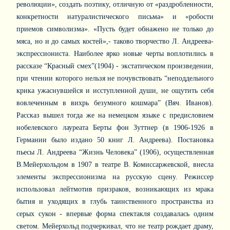
революции», создать поэтику, отличную от «раздробленности,
конкретности натуралистического письма» и «робости
приемов символизма». «Пусть будет обнажено не только до
мяса, но и до самых костей»,- таково творчество Л. Андреева-
экспрессиониста. Наиболее ярко новые черты воплотились в
рассказе “Красный смех”(1904) - экстатическом произведении,
при чтении которого нельзя не почувствовать “неподдельного
крика ужаснувшейся и исступленной души, не ощутить себя
вовлеченным в вихрь безумного кошмара” (Вяч. Иванов).
Рассказ вышел тогда же на немецком языке с предисловием
нобелевского лауреата Берты фон Зуттнер (в 1906-1926 в
Германии было издано 50 книг Л. Андреева). Постановка
пьесы Л. Андреева “Жизнь Человека” (1906), осуществленная
В.Мейерхольдом в 1907 в театре В. Комиссаржевской, внесла
элементы экспрессионизма на русскую сцену. Режиссер
использовал лейтмотив призраков, возникающих из мрака
бытия и уходящих в глубь таинственного пространства из
серых сукон - впервые форма спектакля создавалась одним
светом. Мейерхольд подчеркивал, что не театр рождает драму,