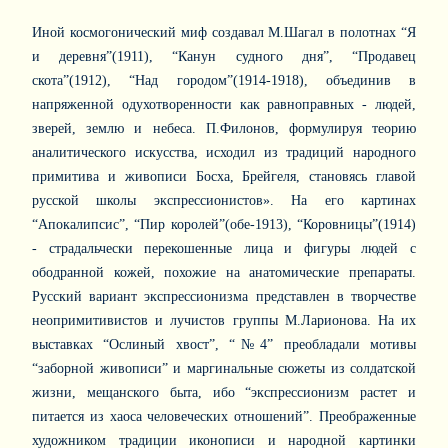
Иной космогонический миф создавал М.Шагал в полотнах “Я
и деревня”(1911), “Канун судного дня”, “Продавец
скота”(1912), “Над городом”(1914-1918), объединив в
напряженной одухотворенности как равноправных - людей,
зверей, землю и небеса. П.Филонов, формулируя теорию
аналитического искусства, исходил из традиций народного
примитива и живописи Босха, Брейгеля, становясь главой
русской школы экспрессионистов». На его картинах
“Апокалипсис”, “Пир королей”(обе-1913), “Коровницы”(1914)
- страдальчески перекошенные лица и фигуры людей с
ободранной кожей, похожие на анатомические препараты.
Русский вариант экспрессионизма представлен в творчестве
неопримитивистов и лучистов группы М.Ларионова. На их
выставках “Ослиный хвост”, “№4” преобладали мотивы
“заборной живописи” и маргинальные сюжеты из солдатской
жизни, мещанского быта, ибо “экспрессионизм растет и
питается из хаоса человеческих отношений”. Преображенные
художником традиции иконописи и народной картинки