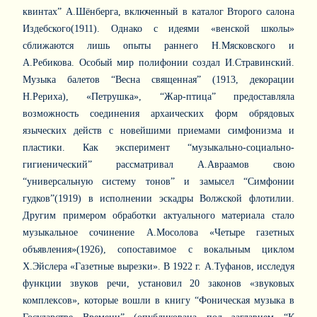
квинтах” А.Шёнберга, включенный в каталог Второго салона
Издебского(1911). Однако с идеями «венской школы»
сближаются лишь опыты раннего Н.Мясковского и
А.Ребикова. Особый мир полифонии создал И.Стравинский.
Музыка балетов “Весна священная” (1913, декорации
Н.Рериха), «Петрушка», “Жар-птица” предоставляла
возможность соединения архаических форм обрядовых
языческих действ с новейшими приемами симфонизма и
пластики. Как эксперимент “музыкально-социально-
гигиенический” рассматривал А.Авраамов свою
“универсальную систему тонов” и замысел “Симфонии
гудков”(1919) в исполнении эскадры Волжской флотилии.
Другим примером обработки актуального материала стало
музыкальное сочинение А.Мосолова «Четыре газетных
объявления»(1926), сопоставимое с вокальным циклом
Х.Эйслера «Газетные вырезки». В 1922 г. А.Туфанов, исследуя
функции звуков речи, установил 20 законов «звуковых
комплексов», которые вошли в книгу “Фоническая музыка в