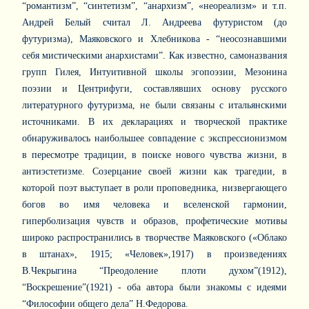
“романтизм”, “синтетизм”, “анархизм”, «неореализм» и т.п.
Андрей Белый считал Л. Андреева футуристом (до
футуризма), Маяковского и Хлебникова - “неосознавшими
себя мистическими анархистами”. Как известно, самоназвания
групп Гилея, Интуитивной школы эгопоэзии, Мезонина
поэзии и Центрифуги, составлявших основу русского
литературного футуризма, не были связаны с итальянскими
источниками. В их декларациях и творческой практике
обнаруживалось наибольшее совпадение с экспрессионизмом
в пересмотре традиции, в поиске нового чувства жизни, в
антиэстетизме. Созерцание своей жизни как трагедии, в
которой поэт выступает в роли проповедника, низвергающего
богов во имя человека и вселенской гармонии,
гиперболизация чувств и образов, профетические мотивы
широко распространились в творчестве Маяковского («Облако
в штанах», 1915; «Человек»,1917) в произведениях
В.Чекрыгина “Преодоление плоти духом”(1912),
“Воскрешение”(1921) - оба автора были знакомы с идеями
“Философии общего дела” Н.Федорова.