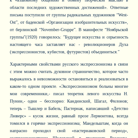
к «взаимному общению и обмену творческой мыслью в
области последних художественных достижений». Ответные
письма поступили от группы радикальных художников “
West
-
Ost
”, от баденской «Организации изобразительных искусств»,
от берлинской “
November
-
Gruppe
”. В манифесте “Ноябрьской
группы”(1920) говорилось: ”Будущее искусства и серьезность
настоящего часа заставляет нас - революционеров Духа
(экспрессионистов, кубистов, футуристов) объединиться.”
Характерными свойствами русского экспрессионизма в связи
с этим можно считать духовное странничество, которое часто
выражалось в невозможности остановиться и реализоваться в
каком-то одном проекте. «Экспрессионизмом больны многие
мои современники,- писал теоретик левого искусства Н.
Пунин,- одни – бесспорно: Кандинский, Шагал, Филонов;
теперь – Тышлер и Бабель; Пастернак, написавший «Детство
Люверс» – кусок жизни, равный прозе Лермонтова, всегда
томился в горячке экспрессионизма; Мандельштам, когда он
напрасно проходил свой «пастернаковский период»,