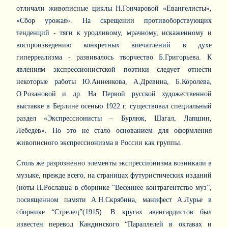
отличали живописные циклы Н.Гончаровой «Евангелисты»,
«Сбор урожая». На скрещении противоборствующих
тенденций - тяги к уродливому, мрачному, искаженному и
воспроизведению конкретных впечатлений в духе
гиперреализма - развивалось творчество Б.Григорьева. К
явлениям экспрессионистской поэтики следует отнести
некоторые работы Ю.Анненкова, А.Древина, Б.Королева,
О.Розановой и др. На Первой русской художественной
выставке в Берлине осенью 1922 г. существовал специальный
раздел «Экспрессионисты – Бурлюк, Шагал, Лапшин,
Лебедев». Но это не стало основанием для оформления
живописного экспрессионизма в России как группы.
Столь же разрозненно элементы экспрессионизма возникали в
музыке, прежде всего, на страницах футуристических изданий
(ноты Н.Рославца в сборнике “Весеннее контрагентство муз”,
посвященном памяти А.Н.Скрябина, манифест А.Лурье в
сборнике “Стрелец”(1915). В кругах авангардистов был
известен перевод Кандинского “Параллелей в октавах и