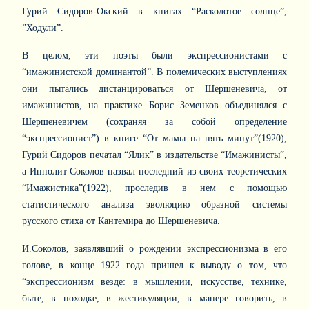
Гурий Сидоров-Окский в книгах “Расколотое солнце”,
”Ходули”.
В целом, эти поэты были экспрессионистами с
“имажинистской доминантой”. В полемических выступлениях
они пытались дистанцироваться от Шершеневича, от
имажинистов, на практике Борис Земенков объединялся с
Шершеневичем (сохраняя за собой определение
“экспрессионист”) в книге “От мамы на пять минут”(1920),
Гурий Сидоров печатал “Ялик” в издательстве “Имажинисты”,
а Ипполит Соколов назвал последний из своих теоретических
“Имажистика”(1922), проследив в нем с помощью
статистического анализа эволюцию образной системы
русского стиха от Кантемира до Шершеневича.
И.Соколов, заявлявший о рождении экспрессионизма в его
голове, в конце 1922 года пришел к выводу о том, что
“экспрессионизм везде: в мышлении, искусстве, технике,
быте, в походке, в жестикуляции, в манере говорить, в