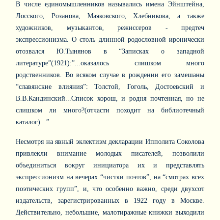
В числе единомышленников назывались имена Эйнштейна,
Лосского, Розанова, Маяковского, Хлебникова, а также
художников, музыкантов, режиссеров - предтеч
экспрессионизма. О столь длинной родословной иронически
отозвался Ю.Тынянов в “Записках о западной
литературе”(1921):”...оказалось слишком много
родственников. Во всяком случае в рождении его замешаны
“славянские влияния”: Толстой, Гоголь, Достоевский и
В.В.Кандинский...Список хорош, и родня почтенная, но не
слишком ли много?(отчасти походит на библиотечный
каталог)...”
Несмотря на явный эклектизм декларации Ипполита Соколова
привлекли внимание молодых писателей, позволили
объединиться вокруг инициатора их и представлять
экспрессионизм на вечерах “чистки поэтов”, на “смотрах всех
поэтических групп”, и, что особенно важно, среди двухсот
издательств, зарегистрированных в 1922 году в Москве.
Действительно, небольшие, малотиражные книжки выходили