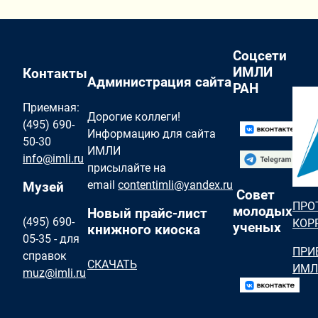
Соцсети
ИМЛИ
Контакты
Администрация сайта
РАН
Приемная:
Дорогие коллеги!
(495) 690-
Информацию для сайта
50-30
ИМЛИ
info@imli.ru
присылайте на
email
contentimli@yandex.ru
Музей
Совет
ПРО
молодых
Новый прайс-лист
(495) 690-
КОР
ученых
книжного киоска
05-35 - для
ПРИ
справок
СКАЧАТЬ
ИМЛ
muz@imli.ru