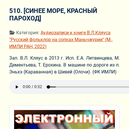
510. [СИНЕЕ МОРЕ, КРАСНЫЙ
ПАРОХОД]
Информация о материале
Категория:
Аудиозаписи к книге В.Л.Кляуса
"Русский фольклор на сопках Маньчжурии" (М.,
ИМЛИ РАН, 2022)
Зап. В.Л. Кляус в 2013 г. Исп. Е.А. Литвинцева, М.
Дементьева, Т. Ерохина. В машине по дороге из п.
Эньхэ (Караванная) в Шивей (Олочи). (ФК ИМЛИ)