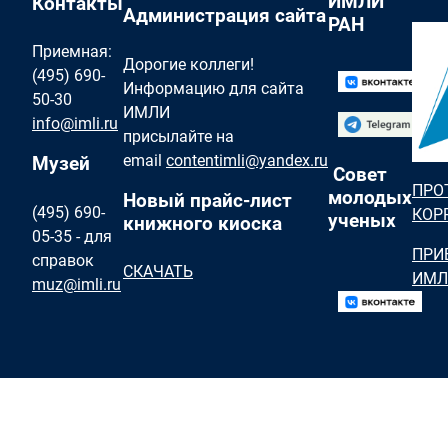
ИМЛИ
Контакты
Администрация сайта
РАН
Приемная:
Дорогие коллеги!
(495) 690-
Информацию для сайта
50-30
ИМЛИ
info@imli.ru
присылайте на
email
contentimli@yandex.ru
Музей
Совет
ПРО
молодых
Новый прайс-лист
(495) 690-
КОР
ученых
книжного киоска
05-35 - для
ПРИ
справок
СКАЧАТЬ
ИМЛ
muz@imli.ru