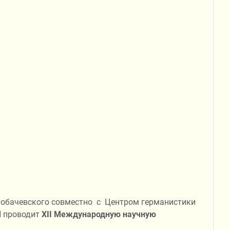
 Лобачевского совместно с Центром германистики
Н проводит
XII
Международную научную