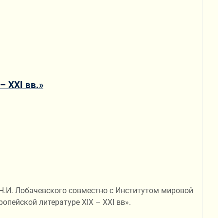
 XXI вв.»
 Н.И. Лобачевского совместно с Институтом мировой
пейской литературе ХIХ – XXI вв».