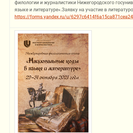
филологии и журналистики Нижегородского госуни
языке и литературе».Заявку на участие в литератур
https://forms.yandex.ru/u/6297c6414f6a15ca871cea24