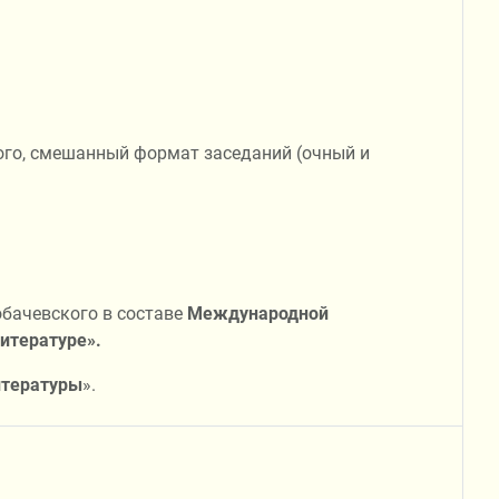
кого, смешанный формат заседаний (очный и
обачевского в составе
Международной
итературе».
итературы
».