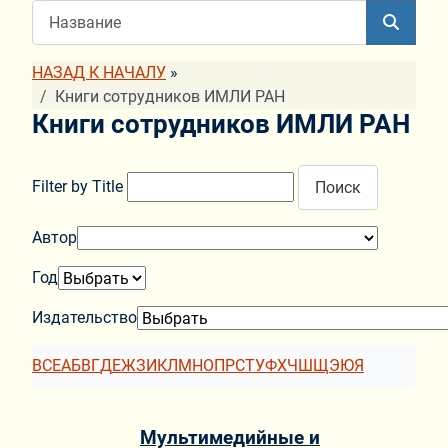
НАЗАД К НАЧАЛУ
»
Книги сотрудников ИМЛИ РАН
Книги сотрудников ИМЛИ РАН
Filter by Title
Поиск
Автор
Год
Издательство
ВСЕ
А
Б
В
Г
Д
Е
Ж
З
И
К
Л
М
Н
О
П
Р
С
Т
У
Ф
Х
Ч
Ш
Щ
Э
Ю
Я
Мультимедийные и