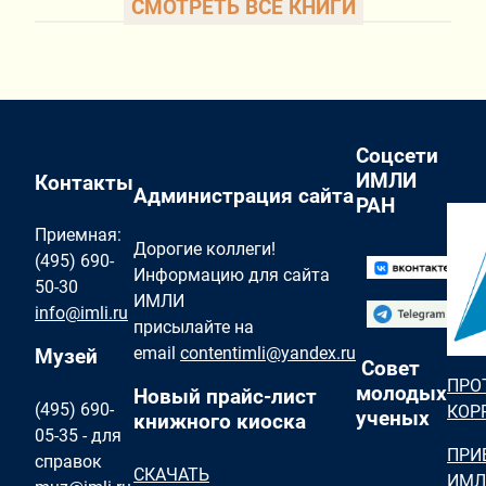
СМОТРЕТЬ ВСЕ КНИГИ
Соцсети
ИМЛИ
Контакты
Администрация сайта
РАН
Приемная:
Дорогие коллеги!
(495) 690-
Информацию для сайта
50-30
ИМЛИ
info@imli.ru
присылайте на
email
contentimli@yandex.ru
Музей
Совет
ПРО
молодых
Новый прайс-лист
(495) 690-
КОР
ученых
книжного киоска
05-35 - для
ПРИ
справок
СКАЧАТЬ
ИМЛ