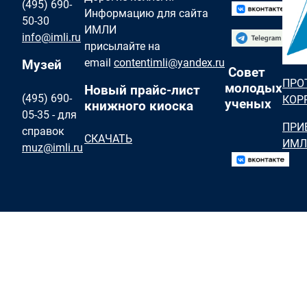
(495) 690-
Информацию для сайта
50-30
ИМЛИ
info@imli.ru
присылайте на
email
contentimli@yandex.ru
Музей
Совет
ПРО
молодых
Новый прайс-лист
(495) 690-
КОР
ученых
книжного киоска
05-35 - для
ПРИ
справок
СКАЧАТЬ
ИМЛ
muz@imli.ru