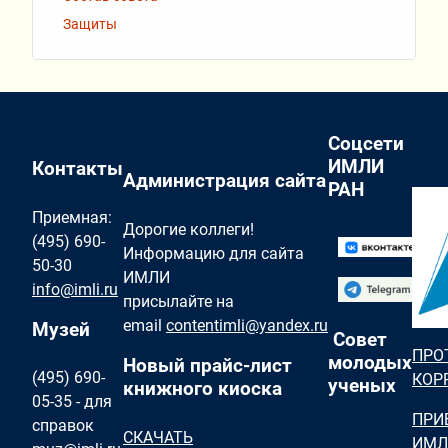
Защиты
Соцсети
ИМЛИ
Контакты
Администрация сайта
РАН
Приемная:
Дорогие коллеги!
(495) 690-
Информацию для сайта
50-30
ИМЛИ
info@imli.ru
присылайте на
email
contentimli@yandex.ru
Музей
Совет
ПРО
молодых
Новый прайс-лист
(495) 690-
КОР
ученых
книжного киоска
05-35 - для
ПРИ
справок
СКАЧАТЬ
ИМЛ