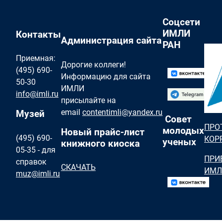
Соцсети
ИМЛИ
Контакты
Администрация сайта
РАН
Приемная:
Дорогие коллеги!
(495) 690-
Информацию для сайта
50-30
ИМЛИ
info@imli.ru
присылайте на
email
contentimli@yandex.ru
Музей
Совет
ПРО
молодых
Новый прайс-лист
(495) 690-
КОР
ученых
книжного киоска
05-35 - для
ПРИ
справок
СКАЧАТЬ
ИМЛ
muz@imli.ru