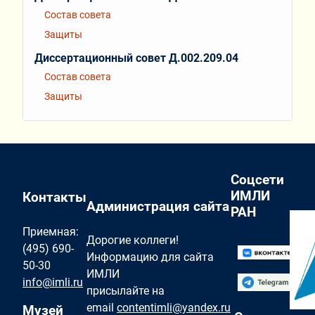
Состав совета
Защиты
Диссертационный совет Д.002.209.04
Состав совета
Защиты
Соцсети
ИМЛИ
Контакты
Администрация сайта
РАН
Приемная:
Дорогие коллеги!
(495) 690-
Информацию для сайта
50-30
ИМЛИ
info@imli.ru
присылайте на
email
contentimli@yandex.ru
Музей