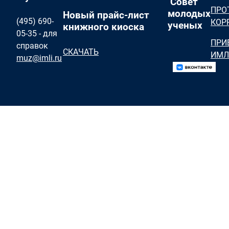
Совет
ПРО
молодых
Новый прайс-лист
(495) 690-
КОР
ученых
книжного киоска
05-35 - для
ПРИ
справок
СКАЧАТЬ
ИМЛ
muz@imli.ru